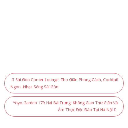
Điều
Sài Gòn Corner Lounge: Thư Giãn Phong Cách, Cocktail
hướng
Ngon, Nhạc Sống Sài Gòn
bài
viết
Yoyo Garden 179 Hai Bà Trưng: Không Gian Thư Giãn Và
Ẩm Thực Độc Đáo Tại Hà Nội