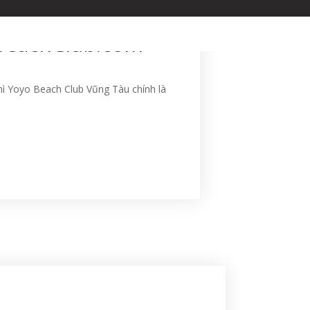
 BÀN
MENU
KHÔNG GIAN
LIÊN HỆ
oBeachClub.com
ì Yoyo Beach Club Vũng Tàu chính là