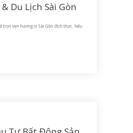
& Du Lịch Sài Gòn
 trọn vẹn hương vị Sài Gòn đích thực. Nếu
ầu Tư Bất Động Sản