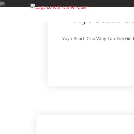
Skip
to
Yoyo Beach Cl
content
Yoyo Beach Club Vũng Tàu: Nơi Gió 