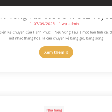
Nhà hàng
HOME
ĐẶT
ub Vũng Tàu 0938 341 562 Yoy
07/09/2025
wp-admin
Biển Kể Chuyện Của Hạnh Phúc Nếu Vũng Tàu là một bản tình ca, th
nốt nhạc thăng hoa, là câu chuyện kể bằng gió, bằng sóng
Xem thêm
Nhà hàng