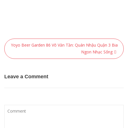
Điều
Yoyo Beer Garden 86 Võ Văn Tần: Quán Nhậu Quận 3 Bia
hướng
Ngon Nhạc Sống
bài
viết
Leave a Comment